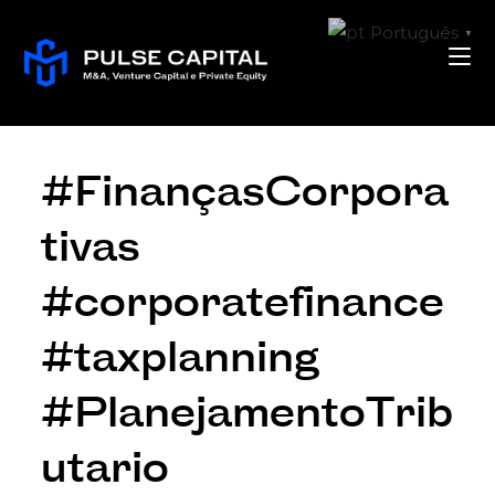
Português
▼
#FinançasCorpora
tivas
#corporatefinance
#taxplanning
#PlanejamentoTrib
utario