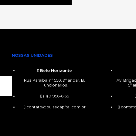
NOSSAS UNIDADES
NOSSAS UN
Belo Horizonte
Rua Paraíba, nº 550, 9º andar. B.
Av. Brigad
Funcionários.
5º a
(11) 91956-6155
contato@pulsecapital.com.br
contat