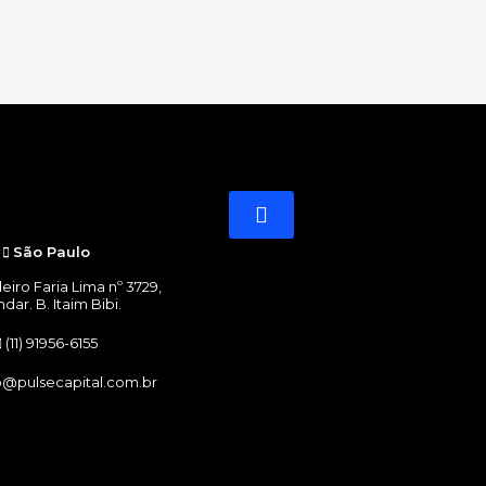
IDADES
São Paulo
eiro Faria Lima nº 3729,
ndar. B. Itaim Bibi.
(11) 91956-6155
o@pulsecapital.com.br