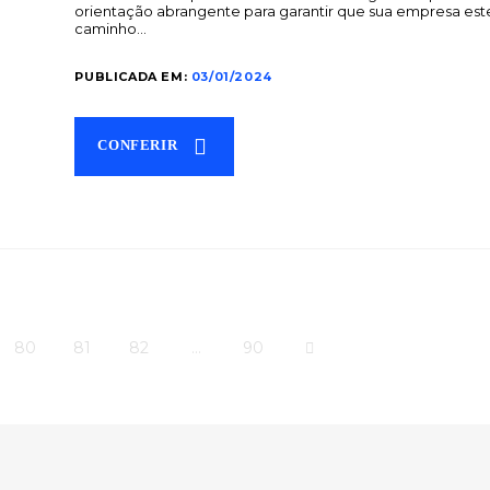
orientação abrangente para garantir que sua empresa est
caminho…
PUBLICADA EM:
03/01/2024
CONFERIR
80
81
82
…
90