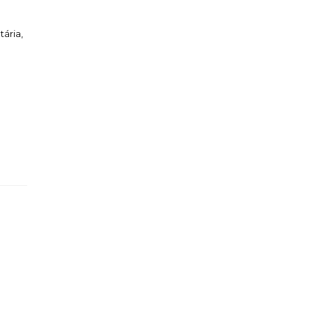
.
tária,