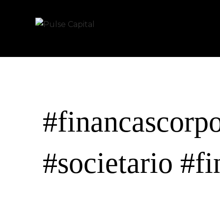
#financascorpo
#societario #f