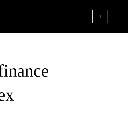
finance
ex