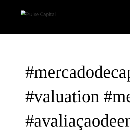
#mercadodecap
#valuation #me
#avaliaçaodee