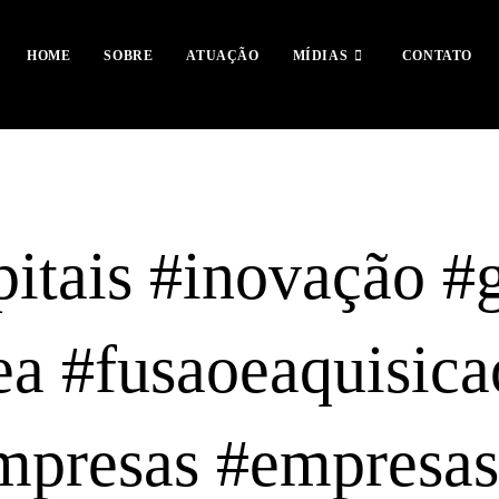
HOME
SOBRE
ATUAÇÃO
MÍDIAS
CONTATO
itais #inovação #
a #fusaoeaquisica
mpresas #empresas