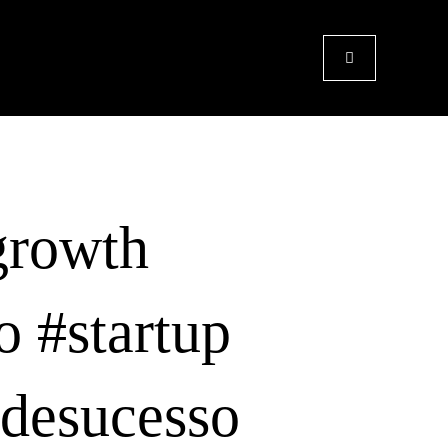
growth
o #startup
desucesso