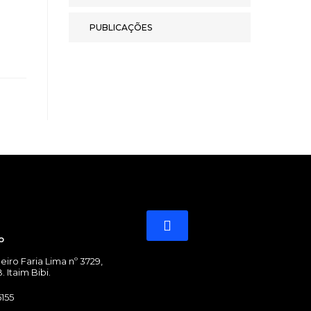
PUBLICAÇÕES
IDADES
o
eiro Faria Lima nº 3729,
. Itaim Bibi.
6155