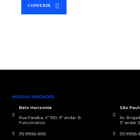
CONFERIR
NOSSAS UNIDADES
NOSSAS UN
Belo Horizonte
São Paul
Rua Paraíba, nº 550, 9º andar. B.
Av. Brigad
Funcionários.
5º andar. B
(11) 91956-6155
(11) 91956-