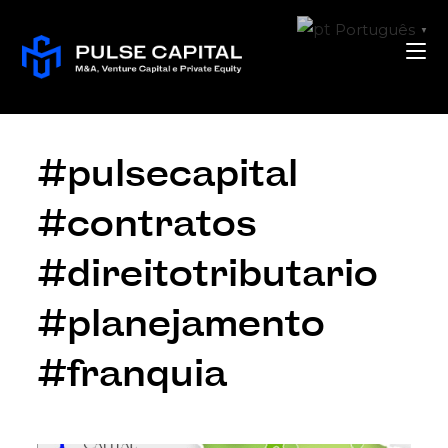
Português
▼
#pulsecapital
#contratos
#direitotributario
#planejamento
#franquia